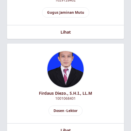
1029128402
Gugus Jaminan Mutu
Lihat
Firdaus Diezo., S.H.I., LL.M
1001068401
Dosen -Lektor
Lihat