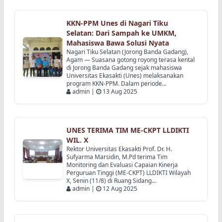
Mahasiswa Bawa Solusi Nyata
Selengkapnya
Nagari Tiku Selatan (Jorong Banda Gadang),
Agam — Suasana gotong royong terasa kental
di Jorong Banda Gadang sejak mahasiswa
Universitas Ekasakti (Unes) melaksanakan
program KKN-PPM. Dalam periode…
admin |
13 Aug 2025
UNES TERIMA TIM ME-CKPT LLDIKTI
WIL. X
Rektor Universitas Ekasakti Prof. Dr. H.
Sufyarma Marsidin, M.Pd terima Tim
Monitoring dan Evaluasi Capaian Kinerja
Perguruan Tinggi (ME-CKPT) LLDIKTI Wilayah
X, Senin (11/8) di Ruang Sidang…
admin |
12 Aug 2025
LLDIKTI Wilayah 10 lakukan Monev
Capaian Kinerja Perguruan Tinggi di
Universitas Ekasakti
Monitoring & Evaluasi Capaian Kinerja