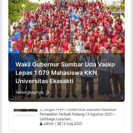
Kemerdekaan Republik Indonesia Ke-
80
05 Aug 2025
Civitas Akademika Universitas Ekasakti-AAI
Padang & Yayasan Perguruan Tinggi Padang
Mengucapkan : Dirgahayu Indonesia Ke-80
Selamat Memperingati Hari Kemerdekaan
Republik Indonesia Ke-80.…
admin |
16 Aug 2025
Satgas PPKPT Universitas Ekasakti
Ikuti BimTek Peningkatan Kapasitas
di LLDIKTI Wilayah 10.
Bimbingan Teknis Peningkatan Kapasitas
Satgas PPKPT di Lingkungan LLDIKTI Wilayah
X, Satgas PPKPT Universitas Ekasakti Hadirkan
Perwakilan Terbaik Padang 13 Agustus 2025 –
Lembaga Layanan…
admin |
13 Aug 2025
Wakil Gubernur Sumbar Uda Vasko
Lepas 1.079 Mahasiswa KKN
KKN-PPM Unes di Nagari Tiku
Universitas Ekasakti
Selatan: Dari Sampah ke UMKM,