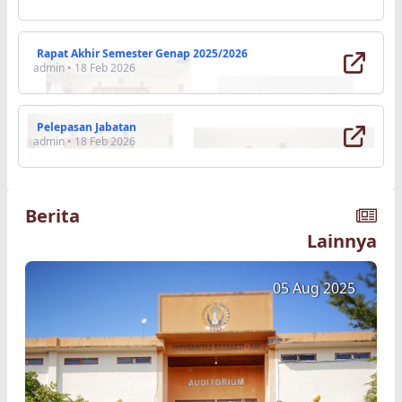
admin •
18 Jun 2026
Dirgahayu Republik Indonesia Ke-80
Civitas Akademika Universitas Ekasakti-AAI
Padang & Yayasan Perguruan Tinggi Padang
Mengucapkan : Dirgahayu Indonesia Ke-80
Selamat Memperingati Hari Kemerdekaan
Proposal
Republik Indonesia Ke-80.…
admin •
18 Feb 2026
admin |
17 Aug 2025
Rapat Akhir Semester Genap 2025/2026
admin •
18 Feb 2026
REKTOR UNES JADI INSPEKTUR
UPACARA HUT RI KE 80
Rektor Universitas Ekasakti Prof. Dr. H.
Sufyarma Marsidin, M.Pd jadi inspektur
Pelepasan Jabatan
upacara bendera Hari Ulang Tahun Republik
admin •
18 Feb 2026
Indonesia ke-80 di halaman Rektorat
Universitas tersebut. Minggu (17/8) dengan…
admin |
26 Nov 2025
Berita
Lainnya
Selamat Memperingati Hari