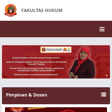
FAKULTAS HUKUM
MoU dengan Perhimpunan Dosen
Ilmu Hukum Pidana Indonesia
admin |
26 Nov 2025
suasana PKPA yang sedang
berlangsung
suasana kelas khusus profesi advokat yang
sedang berlangsung di gedung rektorat pada
hari sabtu dan minggu
admin |
26 Nov 2025
Penandatangan Koloborasi
Penandatanganan kolaborasi anatara
Universiti Teknologi Malaysia dengan
Universitas Ekasakti yang dilaksanakan di
Malaysia pada tanggal 15 november 2025
admin |
26 Nov 2025