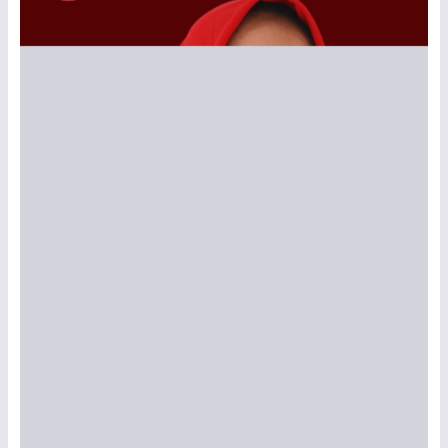
PKKMB
Dalam rangka perkenalan Kampus maka
Pimpinan & Dosen
Fakultas Hukum melaksanakan kegaitan
Penerimaan Mahasiswa Baru dengan
sosialisasi Pimpinan dan juga jajaran Fakultas
Hukum
admin |
19 Nov 2025
Sosialisasi Dalam Perkenalan Hak
Cipta
Dalam rangka pengenalan HAKI pada
lingkungan…
admin |
19 Nov 2025
Ayo Daftar Kuliah di Universitas
Ekasakti-AAI Padang, Pendaftaran
Masih Dibuka !