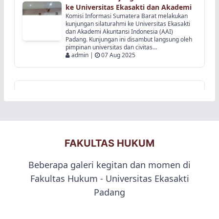
Padang. Kunjungan ini disambut langsung oleh
pimpinan universitas dan civitas…
admin |
07 Aug 2025
UNES DAN AAI JALIN KERJASAMA
DENGAN KOMISI INFORMASI
SUMATERA BARAT
Universitas Ekasakti dan Akademi Akuntansi
Indonesia jalin kerjasama dengan Komisi
Informasi (KI) Sumatera Barat, ditandai
dengan penandatanganan MoU dan MoA,
Rabu (5/8) di Ruangan Kerja Rektor Lantai…
admin |
07 Aug 2025
Wakil Walikota Payakumbuh
Bpk.Elzadaswarman, SKM., MPPM
Lakukan Kunjungan Silaturahmi ke
Universitas
Wakil Walikota Payakumbuh
Bpk.Elzadaswarman, SKM., MPPM Lakukan
Kunjungan Silaturahmi ke Universitas Ekasakti