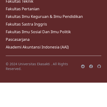
MoU dengan Perhimpunan Dosen
Ilmu Hukum Pidana Indonesia
Link Terkait
admin |
26 Nov 2025
PDDikti
SINTA
suasana PKPA yang sedang
Kampus Merdeka
berlangsung
suasana kelas khusus profesi advokat yang
Universitas Ekaskti
sedang berlangsung di gedung rektorat pada
hari sabtu dan minggu
SIAKAD
admin |
26 Nov 2025
Web Fakultas
Penandatangan Koloborasi
Fakultas Hukum
Penandatanganan kolaborasi anatara
Universiti Teknologi Malaysia dengan
Fakultas Ekonomi
Universitas Ekasakti yang dilaksanakan di
Malaysia pada tanggal 15 november 2025
Fakultas Teknik
admin |
26 Nov 2025
Fakultas Pertanian