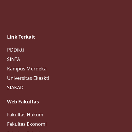
FAKULTAS HUKUM
Universitas Ekasakti melalui Fakultas Hukum
dan University Sultan Zainal
Abiddin menandatangani Memorandum of
Understanding (MoU) . Kesepakatan ini
menandai kerjasama dalam bidang akademik.
Jl. Veteran No.26B, Purus, Kec. Padang Barat
MoU tersebut…
admin |
11 Feb 2026
rektorat@unespadang.ac.id
Prestasi Mahasiswa Fakultas Hukum
Universitas Ekasakti
admin |
26 Nov 2025
MoU dengan Palembang
admin |
26 Nov 2025